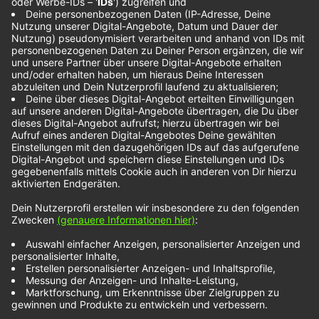
boygenius im
Interview
Julien Baker, Lucy Dacus und Phoebe Bridgers
sind in der Indie-Szene gestandene
Solomusikerinnen. Mit ihrer Supergroup boygenius
haben sie in diesem Jahr ihren ersten Longplayer
veröffentlicht und sind zusammen auf Tour.
Unabhängig von der Musik verbindet sie eine enge
Freundschaft. Wir haben sie vor ihrem Auftritt in