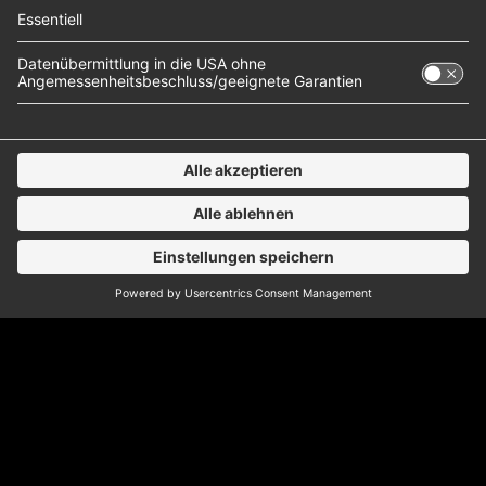
Saint Chaos im
Interview
Rock mit Elektro – das ist eine gewagte Kombi,
aber Saint Chaos meistern sie jedes Mal aufs
Neue. Und das als Duo! Phil und Nils haben sich
zufällig bei einem befreundeten Musiker getroffen
und dann direkt einen Song zusammen
geschrieben. Da haben sie gemerkt: Wir beide, das
matcht ganz gut – menschlich wie musikalisch.
Kurz…