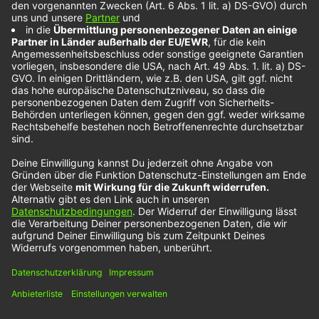
Mika Setzer im
Interview
Nach seinem Musikprojekt im Ausland ist Mika
Setzer direkt bei uns eingeflogen. Als kreativer
Allrounder zeigt er seinen Lieblingsmenschen auf
viele Arten, dass er sie schätzt. In Form von
Tattoos. Mika ist ein richtiger Familienmensch. Die
hat ihn auch dahin gebracht, wo er heute ist:
Durch seinen Onkel hat er angefangen, Gitarre zu
spielen. Und…