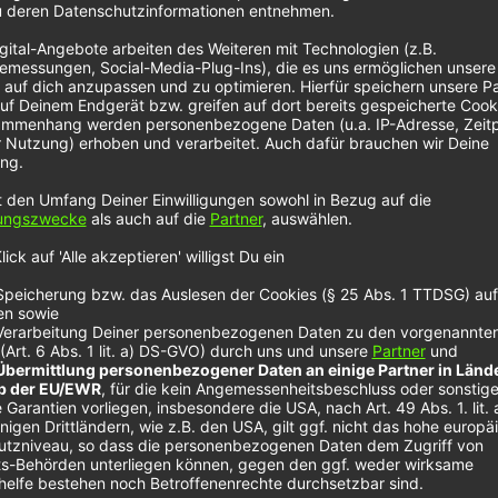
ng
Ve
Bei der Band Cold War Kids fällt sofort der
ma
spezielle Name auf. Diesen schnappte Bassist
So
Matt Maust auf einer Reise durch Osteuropa
lub
In
auf und nutze ihn erst für andere künstlerische
Tu
Projekte. Als es im Jahr 2004 dann mit der
Band…