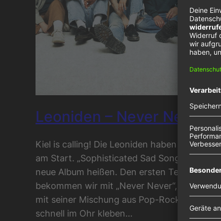
Leoniden – Never Never
Kiel is calling! Die Leoniden haben neue Mus
am Start. „Sophisticated Sad Songs“ wird d
neue Album heißen. Den ersten Teaser
bekommen wir mit „Never Never“, ein Song 
mit seiner Mischung aus Pop-Rock und Pun
schnell im Ohr kleben…