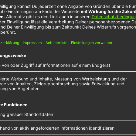
Celleste – Walk On Air
R
T
ik
Celleste ist nicht mit der Sängerin „Celeste“ zu
as
verwechseln, die in Brighton aufgewachsen ist.
„A
Deswegen hat sie wohl auch das zweite „l“ im
ta
der
Künstlernamen dazu genommen. Ursprünglich
au
k
kommt sie aus Montreal, wie aber viele Musiker
ri
und Künstlerinnen hat sie den…
da