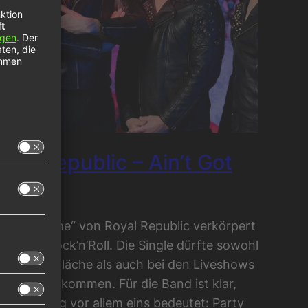
oyal Republic – Ain’t Got
ime
in’t Got Time“ von Royal Republic verkörpert
nzbaren Rock’n’Roll. Die Single dürfte sowohl
f der Tanzfläche als auch bei den Liveshows
chtig gut ankommen. Für die Band ist klar,
ss der Song vor allem eins bedeutet: Party