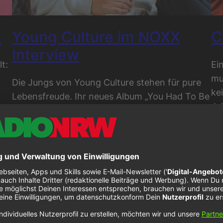
.
Young Culture im NOXX
C
Interview
t:
Ei
mu
Die Jungs von Young Culture stehen für pure
ke
Lebensfreude. Ihr neues Album „You Had To Be
Ja
There“ macht da keine Ausnahme und soll eine
as
Ch
einzige große Rockparty verkörpern. Die Pop-
ni
Punker von Young Culture setzen sich in
Fe
Sachen Sound keine Grenzen…