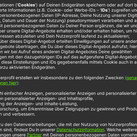
Cold War Kids – Feel Too
F
Much
d –
Fr