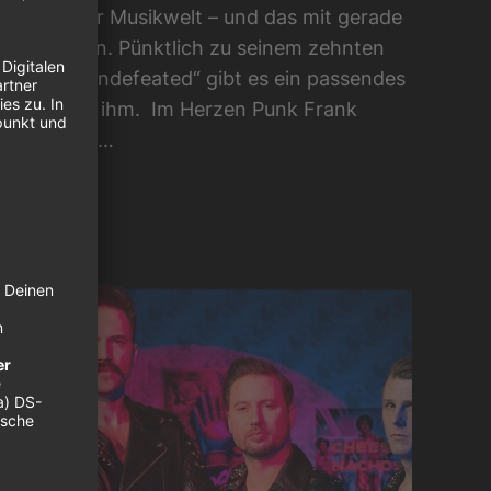
teran in der Musikwelt – und das mit gerade
l 42 Jahren. Pünktlich zu seinem zehnten
loalbum „Undefeated“ gibt es ein passendes
terview mit ihm. Im Herzen Punk Frank
rner war in…