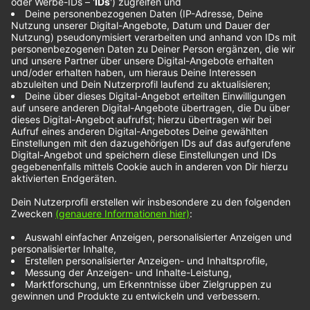
boygenius im
Interview
Julien Baker, Lucy Dacus und Phoebe Bridgers
sind in der Indie-Szene gestandene
Solomusikerinnen. Mit ihrer Supergroup boygenius
haben sie in diesem Jahr ihren ersten Longplayer
veröffentlicht und sind zusammen auf Tour.
Unabhängig von der Musik verbindet sie eine enge
Freundschaft. Wir haben sie vor ihrem Auftritt in