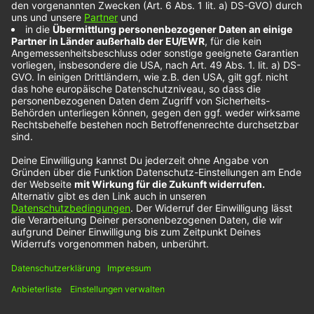
Mika Setzer im
Interview
Nach seinem Musikprojekt im Ausland ist Mika
Setzer direkt bei uns eingeflogen. Als kreativer
Allrounder zeigt er seinen Lieblingsmenschen auf
viele Arten, dass er sie schätzt. In Form von
Tattoos. Mika ist ein richtiger Familienmensch. Die
hat ihn auch dahin gebracht, wo er heute ist:
Durch seinen Onkel hat er angefangen, Gitarre zu
spielen. Und…