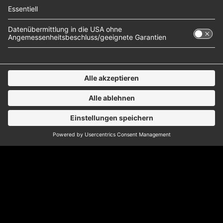
Saint Chaos im
Interview
Rock mit Elektro – das ist eine gewagte Kombi,
aber Saint Chaos meistern sie jedes Mal aufs
Neue. Und das als Duo! Phil und Nils haben sich
zufällig bei einem befreundeten Musiker getroffen
und dann direkt einen Song zusammen
geschrieben. Da haben sie gemerkt: Wir beide, das
matcht ganz gut – menschlich wie musikalisch.
Kurz…