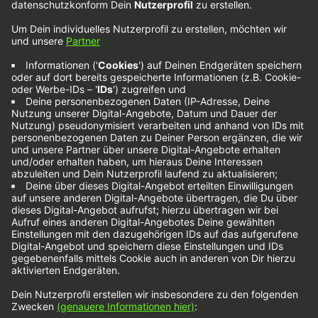
Zinn – Tequila
Money
R&B und Country-Pop hören wir im Song „Tequila