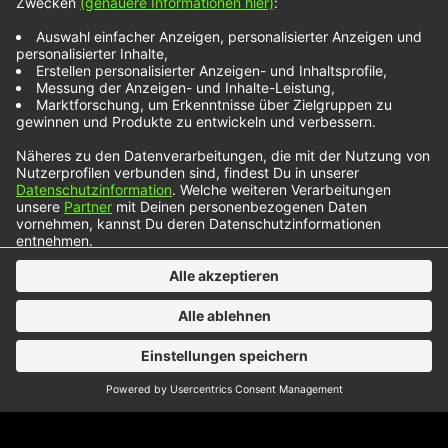
Parler
Kalipsxau und Were-vana bringen mit „Sans Parler“
jetzt schon mal den Sommer-Urlaub zu uns ins
NOXX-Land. Während hier bei uns die ersten
Sonnenstrahlen rund um Ostern einen ersten
Hauch von Wärme verbreitet haben, lässt uns
dieser Song bereits an die deutlich wärmeren
Strände der Karibik denken. Wir werden gespannt
verfolgen, ob sich der Zouk-Sound von…