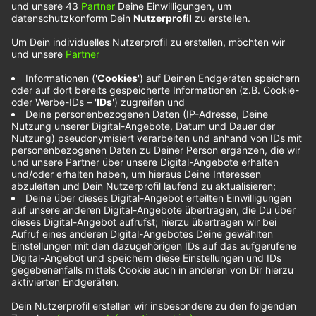
Kalipsxau feat.
Were-vana – Sans