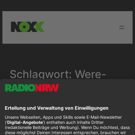
Zum
Inhalt
springen
Schlagwort:
Were-
vana