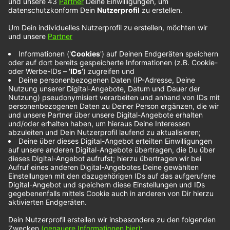
The FunkLabb
feat. Myah Marie –