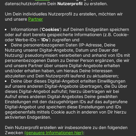
Duvall feat. Sam
Gray – Good
Feeling