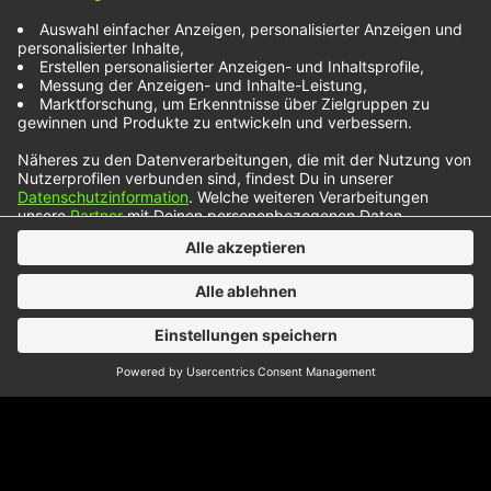
„Ain’t Got Time“ von Royal Republic verkörpert
tanzbaren Rock’n’Roll. Die Single dürfte sowohl
auf der Tanzfläche als auch bei den Liveshows
richtig gut ankommen. Für die Band ist klar, dass
der Song vor allem eins bedeutet: Party pur! „Wir
haben diesen Rock’n’Roll-Banger gemacht, um
allen zu verdeutlichen, dass der Tag einfach nicht
genug Stunden hat,…
NOXX