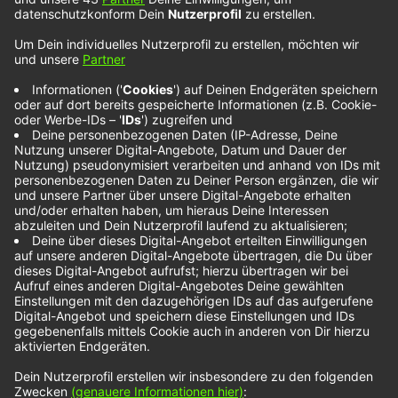
Royal Republic –
Ain’t Got Time