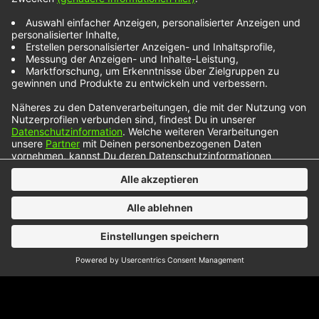
Rachel Grae hat mit „You Suck“ die Hymne zum
„Mad Girl Summer“ veröffentlicht. Der Songtitel ist
dabei keine platte Beleidigung, sondern Rachels
Art, mit einer Trennung umzugehen. Eigentlich
wollte sie gar nicht mehr über Liebe oder
Trennungen singen. Ihre Freundin und
Songwriting-Unterstützerin hat Rachel während
einer Schreibblockade aber gefragt: Wenn du
deinen Ex treffen würdest.…
NOXX