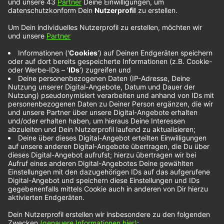
Rachel Grae – You
Suck