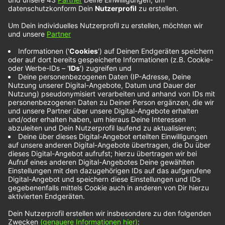
P!NK – Never
Gonna Not Dance
Again