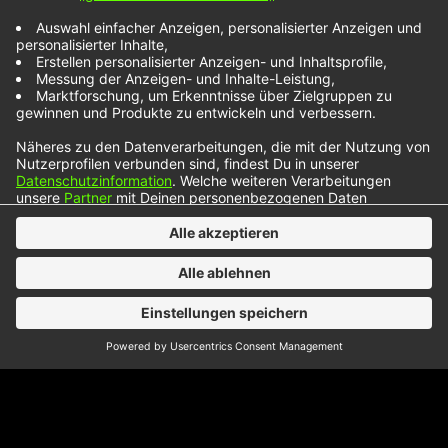
Wenn die Welt untergeht, könnt ihr mir alles
nehmen – nur nicht meine Tanzschuhe. Genau
darum geht’s in der neuen Pop-Single „Never
Gonna Not Dance Again“ von P!NK. Die Künstlerin
sorgt mit ihrem Gute Laune-Lied für ein richtiges
Gegengewicht zur drückenden Stimmung in der
dunklen Jahreszeit, denn der Song ist eine
Liebeshymne an die schönste…
NOXX