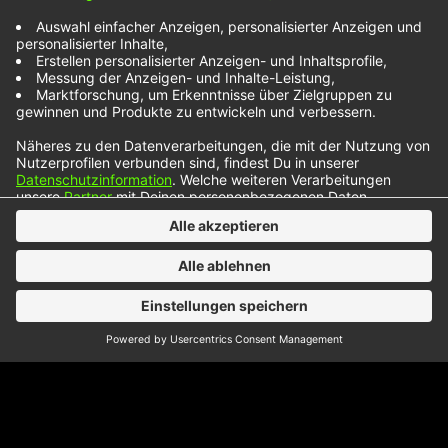
Für viele ist es ein absoluter Herzenswunsch: Die
eine Person zu finden, mit der es perfekt passt
und die das Leben komplett macht. Um dieses
begehrte Puzzlestück geht es im Song „Red
Lights“ von Picture This. Die irische Band ist eher
für ihren ruhigen und akustischen Sound bekannt.
„Red Lights“ klingt im Vergleich ausproduzierter
und…
NOXX