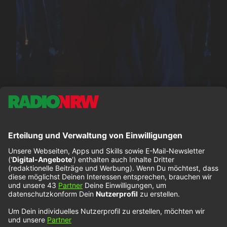
Rofi James – Berlin
Wall
Rofi James sind bei NOXX mit ihrer neuen Single
„Berlin Wall“ dabei. Die Band aus dem irischen