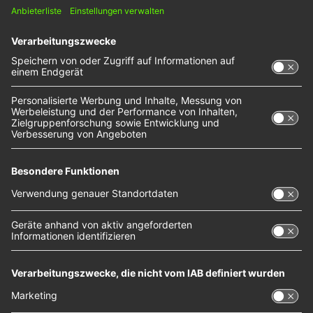
AJ Wander – Take
It All
AJ Wander ist ein weiterer erfolgversprechender
Singer Songwriter aus Großbritannien. Bei NOXX
spielen wir ihn mit seiner Single „Take It All“. Schon
die Debütsingle „Time Out“ ein Song voller
Trennungsschmerz – war mit mehreren millionen
Streams ein großer Erfolg. An den will AJ Wander