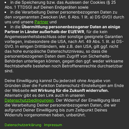
Vergangenheit von Cloudy June in „Sober“
herauszuhören. Die Berlinerin hat nämlich eine
ganze Zeit lang in einer Heavy Metal-Band
gespielt. Vor einigen…