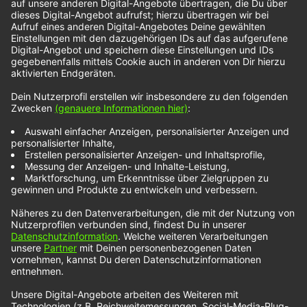
He Said What?
Nothing But Thieves setzen 2024 mit ihrer
neuesten Single „Oh No :: He Said What?“ ihren
Erfolgskurs fort. Der Song, der sich bereits jetzt
als einer der Top-Hits des Jahres abzeichnet,
unterstreicht einmal mehr die kreative
Beständigkeit der Band, trotz ihres dichten
Zeitplans weiterhin beeindruckende Musik zu
produzieren. 2023 war ein herausragendes Jahr
für Nothing…