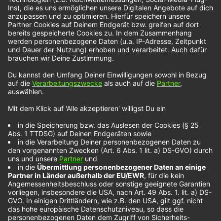
Nothing But
Thieves im