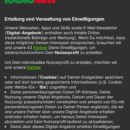
Nothing But
Thieves – Oh No ::