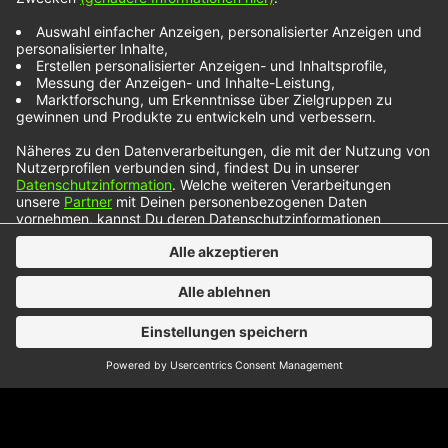
Rosé stürmt erneut die Musik-Charts der Welt:
„APT.“ ist die erste Single ihres kommenden,
ersten Studioalbums „Rosie“, das für den 6.
Dezember angekündigt ist. Die neue Single „APT.“
ist ein reizvoller Vorgeschmack auf das neue
Studioalbum der koreanisch-neuseeländischen
Sängerin Rosé – und das mit einem Knaller-
Feature. Zusammen mit Bruno Mars sorgen die
beiden mit ihrem…
NOXX