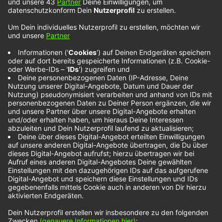
ROSÉ & Bruno
Mars – APT.