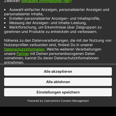
More To This Life
Sowohl Max Giesinger, als auch Michael Schulte
begannen ihre Karriere auf der „The Voice of
Germany“-Bühne. Mit „More To This Life“ haben
sie sich das erste Mal zusammengeschlossen und
schenken uns eine wunderschöne Ballade über
den Sinn des Lebens. Premiere feierten sie auch
genau da, wo sie begonnen haben: Auf der
Halbfinal-Bühne bei „The Voice…