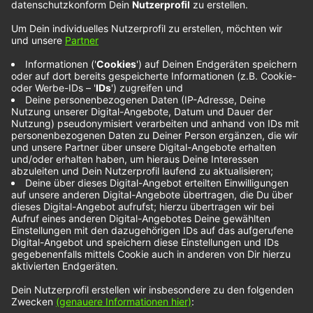
LITO – World On
Fire
LITO ist ein Singer-Songwriter, der mit dem Song