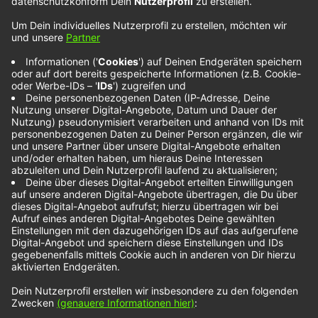
Leoniden – Never
Never
Kiel is calling! Die Leoniden haben neue Musik am
Start. „Sophisticated Sad Songs“ wird das neue