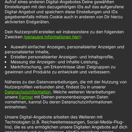
In „The Look“ singen Ali Gatie und Kehlani
zusammen zwischen rhythmischen Bass-Lines und
Drums über das Austauschen von intensiven
Blicken. „The Look“ ist der Moment im Club, in
dem sich zwei Blicke treffen und in dem beide
Personen direkt merken, dass es zwischen ihnen
passt. Der Song ist die Lead-Single des neuen
Albums „Who Hurt…