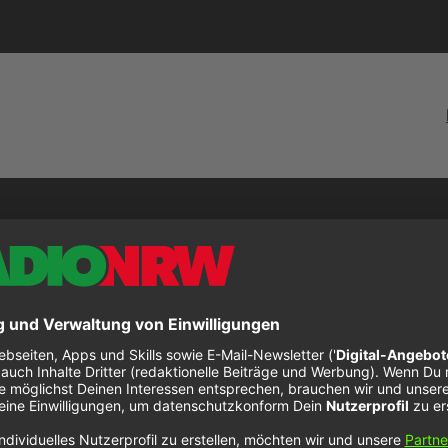
e Galata