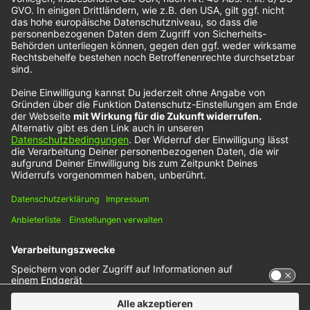
Dieser Service kann Daten zu Ihren Aktivitäten
sammeln. Bitte lesen Sie die Details durch und
stimmen Sie der Nutzung des Service zu, um
dieses Video anzusehen.
Mehr Informationen
Akzeptieren
powered by
Usercentrics Consent Management
Platform
Geschrieben am
31. Januar 2023
in
Musik
, 
NOXX-Künstler
Tags:
NOXX-Künstler
, 
Tors