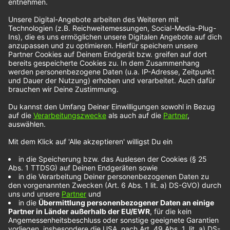
nun das gesamte Stück auch bei NOXX zu hören
ist. Auf TikTok zeigen die drei Sänger, wie sie an
unterschiedlichen Orten mit ihrer Stimme die
Räume mit einem bewundernswerten Klang
einhüllen. Auch in „Anything Can Happen“ spielen
die drei mit dem Chor-Effekt, mit dem sich der
Song zu einer wahren Größe entwickelt.
Noch mehr NOXX Künstler entdeckst du unter
diesem Link.
Wir benötigen Ihre Zustimmung, um
den YouTube Video-Service zu
laden!
Wir verwenden einen Service eines
Drittanbieters, um Videoinhalte einzubetten.