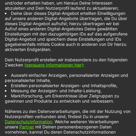
Tors – Anything Can
Happen
„Anything Can Happen“
heißt der gemütliche
Popsong von Tors. Die drei Jungs schmücken
ihren Song mit zärtlichem Gesang und Klavier-
Akkorden. Der Song feierte als kleiner
Teaserschnipsel seine Premiere bei
TikTok
, bevor