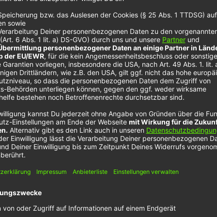
Serotonin
u zu NOXX auf die Antenne in NRW.
„Serotonin“
ist 
azu geht „Serotonin“ nach einem fast schon typisch
g entstanden, der so schön treibt, dass er fast ein w
ist. Und: Es sollen ja auch schon bald weitere Tom 