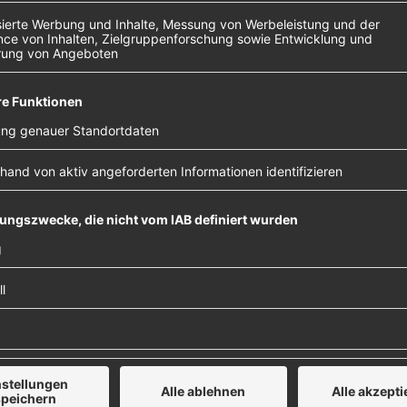
n mit der markanten Stimme.
em Link.
m den
n!
ers, um
Daten zu
Details
e zu, um
 Platform