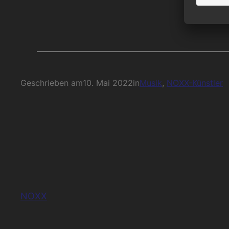
Geschrieben am
10. Mai 2022
in
Musik
, 
NOXX-Künstler
NOXX