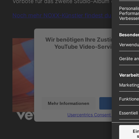
Vorbote für das zweite Studio-Album des Brite
Noch mehr NOXX-Künstler findest du unter dies
Wir benötigen Ihre Zustimmung, u
YouTube Video-Service zu lade
Wir verwenden einen Service eines Drittanbiet
Videoinhalte einzubetten. Dieser Service kann 
Ihren Aktivitäten sammeln. Bitte lesen Sie die 
durch und stimmen Sie der Nutzung des Servic
dieses Video anzusehen.
Mehr Informationen
Akzeptieren
powered by
Usercentrics Consent Management