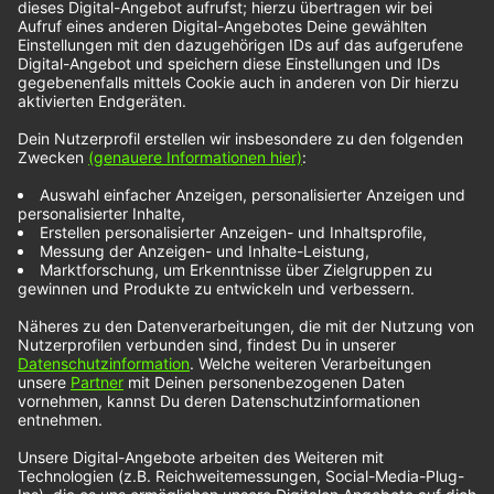
„The Ramona Flowers“ bei NOXX ab mit ihrer
Single
„Up All Night“
. Die junge Band aus dem
britischen Bristol hat sich dafür mit der Musik- und
Produzenten-Legende Nile Rodgers
zusammengetan, der ja unter anderem auch die
Band
„CHIC“ mit „Le Freak“
richtig groß
rausgebracht hatte. Dass Nile Rodgers sich die
Zeit nimmt für eine noch eher unbekannte Band
feierten die Jungs von „The Ramona Flowers“ dann
auch gleich auf Instagram richtig ab. Wir bei NOXX
feiern derweil ihre Single „Up All Night“. Dreht sie
auf und feiert mit uns …
Noch mehr NOXX-Künstler findest du hier:
Wir benötigen Ihre Zustimmung, um
den YouTube Video-Service zu