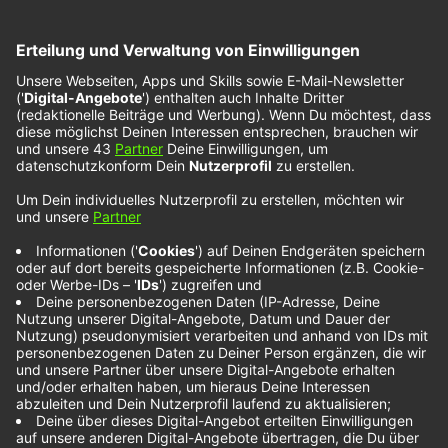
The Ramona Flowers
feat. Nile Rogers – Up
All Night
Groovigen und tanzbaren Stimmungs-Pop liefern