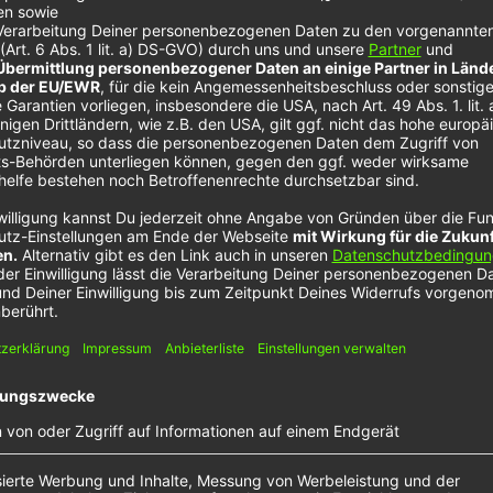
 disguise
r unseren Sound spielen dabei Deutschland, aber auch
nien eine wichtigste Rolle. Bei
SOCKiTTOME
wurden w
ts Support von der BBC im Radio erhalten. Seine Sing
über anderen präsentieren.
ier
m den
n!
ers, um