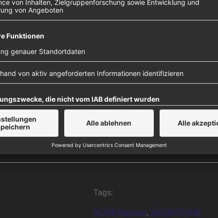
Daten zu
Details
e zu, um
 Platform
r
Tags:
NOXX-Künstler
, 
SOCKiTTOME