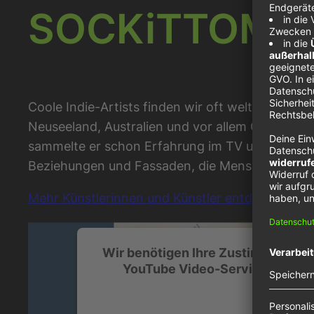
SOCKiTTOME –
Coole Indie-Artists finden wir oft weltweit. Fü
Neuseeland, Australien und vor allem Großbritan
sammelte er schon Erfahrung im TV und hat berei
Beziehungen und Fassaden, die Menschen gegen
Mehr Künstlerinnen und Künstler entdeckst du h
Wir benötigen Ihre Zustimmung, u
YouTube Video-Service zu lade
Wir verwenden einen Service eines Drittanbiet