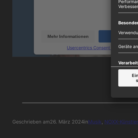
Videoinhalte einzubetten. Dieser Service kann 
Ihren Aktivitäten sammeln. Bitte lesen Sie die 
durch und stimmen Sie der Nutzung des Servic
dieses Video anzusehen.
Mehr Informationen
Akzeptieren
powered by
Usercentrics Consent Management
Geschrieben am
26. März 2024
in
Musik
, 
NOXX-Künstle