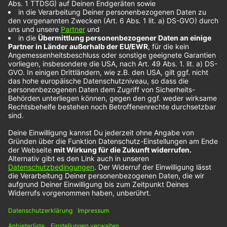
Vaters las – sie waren meine Baseballkarten. Ich
sammelte Statistiken, z. B. wer der Produzent, der
Tontechniker, die Songschreiber usw. waren, und
ich stellte fest, dass die Künstler, die ich am
meisten bewunderte, auf dem gesamten Fließband
mitgewirkt hatten.“ Patrick Droney teilte sich
bereits mit einigen Musikgrößen eine Bühne –
unter anderem mit seinem Idol B.B. King. Mit
seiner aktuellen Single
„All Loved Out“
liefert er
eine Ballade mit Pop- und Rockelementen, die ein
Gefühl von Unsicherheit und Rastlosigkeit
vermittelt. Passend dazu tigert der amerikanische
Sänger im Video durch verschneite Straßen und
steigt von einer Bahn in die andere, ohne
scheinbar endgültig anzukommen.
Noch mehr NOXX-Künstler findest du unter diesem
Link: