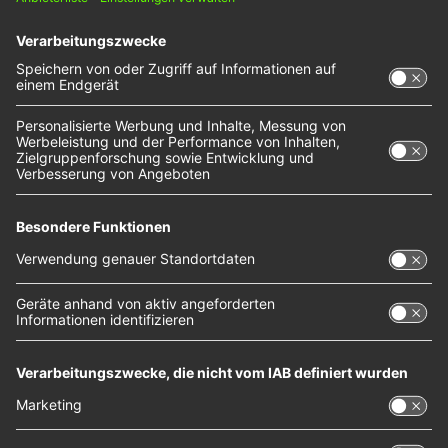
Wir benötigen Ihre Zustimmung, um
den YouTube Video-Service zu
laden!
Wir verwenden einen Service eines
Drittanbieters, um Videoinhalte einzubetten.
Dieser Service kann Daten zu Ihren Aktivitäten
sammeln. Bitte lesen Sie die Details durch und
stimmen Sie der Nutzung des Service zu, um
dieses Video anzusehen.
Mehr Informationen
Akzeptieren
powered by
Usercentrics Consent Management
Platform