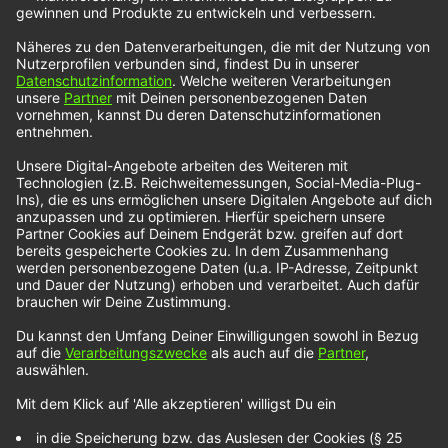
Patrick Droney – All
Loved Out
Patrick Droney überlässt bei seiner Musik kaum
etwas dem Zufall: Er schreibt seine Texte selbst,
singt, spielt Gitarre und nahm bei der Entstehung
seines Debütalbums „State of the Heart“ auch die
Rolle des Co-Produzenten ein. „Ich erinnere mich
an die Tage im Keller meiner Eltern, als ich die
Liner Notes aus der Plattensammlung meines