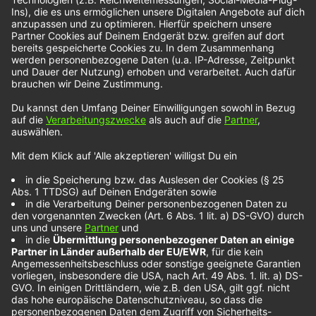
Wir benötigen Ihre Zustimmung, um
den YouTube Video-Service zu
laden!
Wir verwenden einen Service eines
Drittanbieters, um Videoinhalte einzubetten.
Dieser Service kann Daten zu Ihren Aktivitäten
sammeln. Bitte lesen Sie die Details durch und
stimmen Sie der Nutzung des Service zu, um
dieses Video anzusehen.
Mehr Informationen
Akzeptieren
powered by
Usercentrics Consent Management
Platform