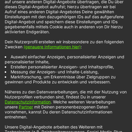
Super Power
Parris Mitchell
hat sich mit tanzbarem Disco-Pop
à la Dua Lipa in unsere NOXX-Rotation gesungen.
Die Solokarriere des Sängers aus New York
begann, als er mit seiner Band wegen der
Pandemie nicht mehr touren konnte. Er entdeckte
seine Leidenschaft für Popmusik, fokussierte sich
auf sein Songwriting und fing an, seine Artworks
und Musikvideos selbst zu machen. Sein Song
„Super Power“
zeigt, dass sich Parris Mitchell
musikalisch auf keinen Fall zu verstecken braucht.
Noch mehr NOXX-Künstler findest du unter diesem
Link: