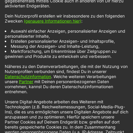
Wir benötigen Ihre Zustimmung, um
den YouTube Video-Service zu
laden!
Wir verwenden einen Service eines
Drittanbieters, um Videoinhalte einzubetten.
Dieser Service kann Daten zu Ihren Aktivitäten
sammeln. Bitte lesen Sie die Details durch und
stimmen Sie der Nutzung des Service zu, um
dieses Video anzusehen.
Mehr Informationen
Akzeptieren
powered by
Usercentrics Consent Management
Platform