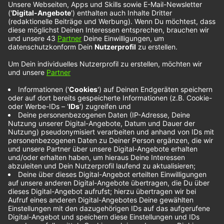
Nico & Vinz – Trouble
Die norwegischen Superstars Nico & Vinz sind mit
ihrer neuen Single
„Trouble“
neu bei NOXX am
Start. In dem Song geht es den beiden darum das
Thema „mentale Gesundheit“ in den Fokus zu
nehmen. Ein ernstes Thema in einen spielerischen
Pop-Song gekleidet, der gleichermaßen eine
positive und tanzbare Liebeserklärung an das
Leben sein soll.
Noch mehr NOXX-Künstler findest du hier: