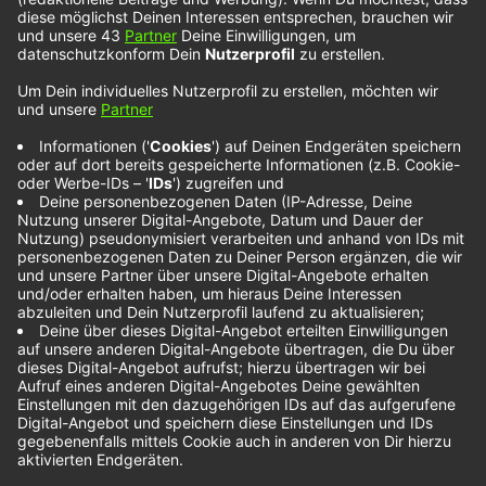
Mimi Webb im NOXX
Interview
Die britische Künstlerin Mimi Webb spricht über
die neue Single
„House On Fire“
und warum diese
etwas ganz Besonderes für sie ist.
Mimi Webb über
ihre Debüt-EP