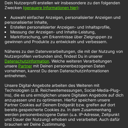
„Seven Shades Of
Heartbreak“, ihre
neue Single
„House On Fire“
und das
außergewöhnliche
Musikvideo dazu
Mimi Webb
ist für unsere NOXX Redakteurin Nehle
Schröter eine ganz heiße Pop-Kandidatin: „Nicht