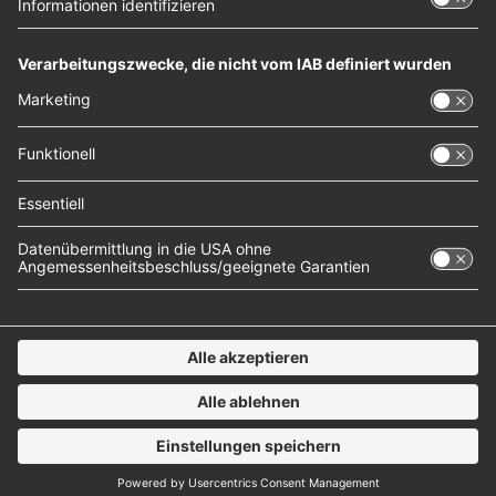
Mehr Informationen
Akzeptieren
powered by
Usercentrics Consent Management
Platform
Geschrieben am
23. Juni 2023
in
Musik
, 
NOXX-Interviews
Tags:
Mimi Webb
, 
NOXX Interview
NOXX