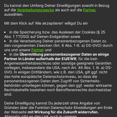
mehr lange und jeder kennt den Namen Mimi
Webb“, meint Nehle. Denn Mimi Webb liefert
zuckersüßen Pop-Sound wie er im Bilderbuch
steht. Dazu eine kraftvolle Stimme, ein krasses
Ton-Repertoire und starke Lyrics. Kritiker
vergleichen sie sogar schon mit Ariana Grande.
Schon als Teenager begeisterte Mimi Webb sich
für Musik und hat Klavier und Gitarre gelernt.
Außerdem hat sie schon früh angefangen
Songtexte zu schreiben. Und das hört man. Mit 22
Jahren so eine Tiefe in Songs zu bekommen, das
kann nicht jeder. Im NOXX Interview hat Mimi
Webb aber nicht nur von ihrem Werdegang zum
Popstar geredet, sondern auch über die neue
Single
„House On Fire“
. Der Dreh für das Video hat
vier Monate gedauert – warum? Weil sie unter
anderem trainieren musste. Das Musikvideo ist