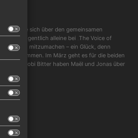
C
ocht, bis sie sich über den gemeinsamen
 damals eigentlich alleine bei
„
The Voice of
 kurzerhand mitzumachen – ein Glück, denn
Brüder zusammen. Im März geht es für die beiden
dakteur Tobi Bitter haben Maël und Jonas über