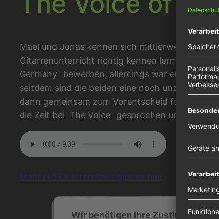
The Voice of G
Maël und Jonas kennen sich mittlerweile seit 15
Gitarrenunterricht richtig kennen lernten und a
Germany
“
bewerben, allerdings war er zu schüc
seitdem sind die beiden eine noch unzertrennli
dann gemeinsam zum Vorentscheid für den Euro
die Zeit bei
„
The Voice
“
gesprochen und über die
Mehr NOXX Interviews gibt es hier
Wir benötigen Ihre Zustimmung, u