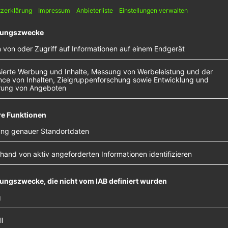
ermany und der ES
 Jahren. Anfangs haben sie sich nicht so richtig gem
nfingen, zusammen Musik zu machen. Maël wollte sich
htern, um alleine aufzutreten. Jonas entschloss sich
chere Einheit und klingen laut Rea Garvey sogar wie 
vision Song Contest 2022. Im Interview mit NOXX Re
 anstehende Tour in diesem Jahr.
m den