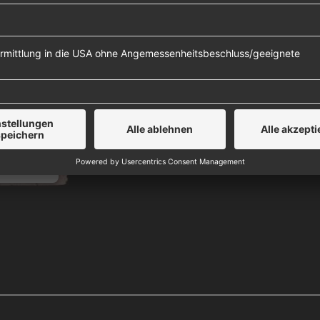
n!
ers, um
Daten zu
Details
e zu, um
 Platform