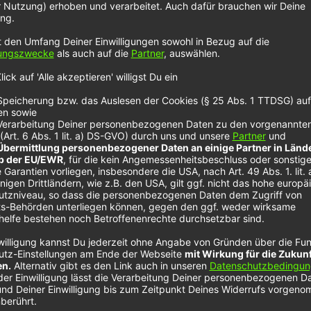
im NOXX Intervi
m Musik. Nach dem erfolgreichen Finaleinzug bei
„
Th
2022. Wir haben die beiden im NOXX Interview.