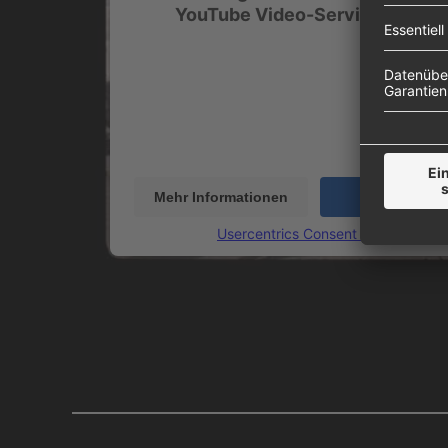
YouTube Video-Service zu lade
Wir verwenden einen Service eines Drittanbiet
Videoinhalte einzubetten. Dieser Service kann 
Ihren Aktivitäten sammeln. Bitte lesen Sie die 
durch und stimmen Sie der Nutzung des Servic
dieses Video anzusehen.
Mehr Informationen
Akzeptieren
powered by
Usercentrics Consent Management