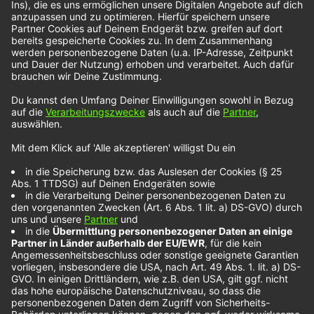
wie sie in den Refrain wechseln ist unvergleichlich.
Die sechs Jungs haben sich übrigens durch ihr
Musikstudium kennengelernt und balancieren ihre
Karriere und ihr Studium. Klappt aber scheinbar
ganz gut, denn sie durften auch schon mit
Marteria auf Tour gehen. Wir von NOXX meinen: M
I R Ó U X solltet ihr in nächster Zeit mal im Auge
behalten.
Noch mehr NOXX-Künstler findest du unter diesem
Link:
Geschrieben am
16. August 2022
in
Musik
, 
NOXX-Künstler