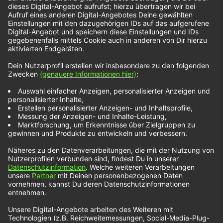
M I R Ó U X – Like This
M I R Ó U X haben ihren Song „Like This“
veröffentlicht – ein absoluter Pop-Song mit
einigem an Effekten. Die Band rund um den halb-
deutsch/halb-amerikanischen Frontmann Jonah
Hollander hat ganz eindeutig ein Talent dafür,
Übergange zu schaffen, denn die Art und Weise,