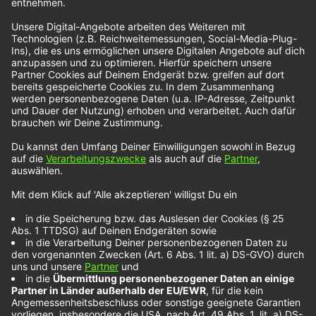
ihrem neuen Song
„Alive“
einlädt loszulassen und
zu entspannen. Für die Indie-Pop-Nummer haben
sich Kids In America mit der amerikanischen Band
Smallpools zusammengetan und ganz nach ihrer
Philosophie ein Stück veröffentlicht, zu dem man
mittags in der Sommersonne entspannen und
mitviben kann.
Noch mehr NOXX-Künstler findest du unter diesem
Link.
Wir benötigen Ihre Zustimmung, um
den YouTube Video-Service zu
laden!
Wir verwenden einen Service eines
Drittanbieters, um Videoinhalte einzubetten.