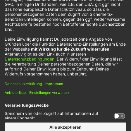
Dieser Service kann Daten zu Ihren Aktivitäten
sammeln. Bitte lesen Sie die Details durch und
stimmen Sie der Nutzung des Service zu, um
dieses Video anzusehen.
Mehr Informationen
Akzeptieren
powered by
Usercentrics Consent Management
Platform
Geschrieben am
19. Juli 2022
in
Musik
, 
NOXX-Künstler
Tags:
Kids In America
, 
NOXX-Künstler