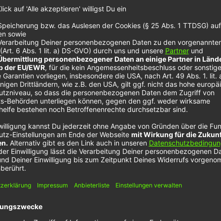
tanding Next To
stin Timberlake und Harry Styles fallen uns auf Anhie
rten können, die mal länger als fünf bis zehn Jahre a
n schon sehr stark, dass
Jung Kook
den Anspruch hat,
die Songs für sein Album nicht mitgeschrieben, son