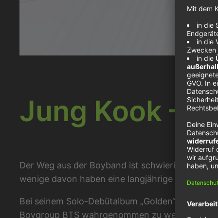
Jung Kook – S
Der Weg aus der Boyband ist schwierig. Neben Ju
wenige davon haben eine langjährige Karriere sta
Bei seinem Solo-Debütalbum „Golden“ merkt ma
Boygroup BTS wahrgenommen zu werden. Er hat 