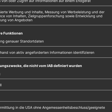
n Bellion ist fast an jedem Song beteiligt.
les veröffentlicht. „Standing Next To You“ ist die Nä
f zur Fast-Food-Ware auf Social Media ist. Uns eri
s. Bleibt einfach im Ohr, weil anders.
ier
en
 um
n zu
ls
, um