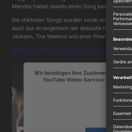
Mendes haben jeweils einen Song beigesteuert. Jo
Die stärksten Songs wurden vorab schon als Sing
auch das Arrangement der absolute Gegenentwur
Jackson, The Weeknd und einer Prise Harry Style
Mehr Künstlerinnen und Künstler entdeckst du h
Wir benötigen Ihre Zustimmung, um d
YouTube Video-Service zu laden!
Wir verwenden einen Service eines Drittanbieters,
Videoinhalte einzubetten. Dieser Service kann Date
Ihren Aktivitäten sammeln. Bitte lesen Sie die Detai
durch und stimmen Sie der Nutzung des Service zu
dieses Video anzusehen.