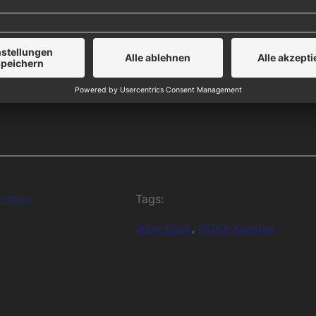
form
nstler
Tags:
Jung Kook
, 
NOXX-Künstler