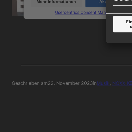
Mehr Informationen
Akzeptieren
powered by
Usercentrics Consent Management Plat
Geschrieben am
22. November 2023
in
Musik
, 
NOXX-Kü