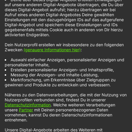
Neugierig machen die Indie-Klänge von Glimmer
Of Blooms‘ Song
„Free“
. Ganz gelassen und
unaufgeregt singt der Singer-Songwriter aus
Österreich den Song. Glimmer Of Blooms
bezeichnet sich selbst als Multi-Instrumentalist.
Die Klänge in „Free“ sind dabei jedoch etwas
eintönig. Der monotone Takt durch die Gitarren
und das Schlagzeug schafft zwar eine gewisse
Spannung und Hoffnung auf mehr Action im Song,
aber es bleibt bei einer angenehmen Begleitung
und einem ruhigen Titel. Für alle Fans von
angenehmer Indie-Begleitung, wird der Song
„Free“ ein guter Kandidat für die Playlist sein. Für
uns bei NOXX ist er es schon jetzt.
Noch mehr NOXX Künstler entdeckst du unter