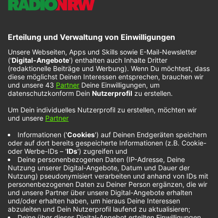
Glimmer Of Blooms –
Free