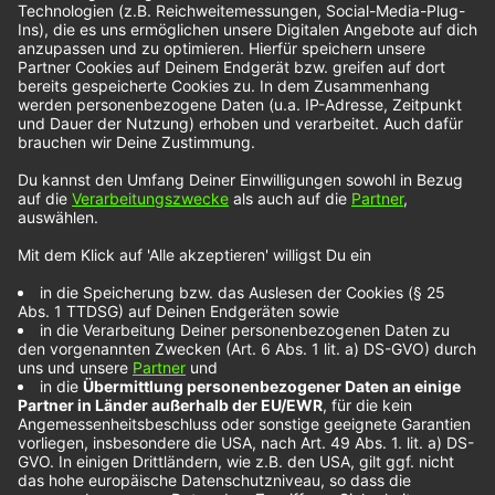
diesem Link.
Wir benötigen Ihre Zustimmung, um
den YouTube Video-Service zu
laden!
Wir verwenden einen Service eines
Drittanbieters, um Videoinhalte einzubetten.
Dieser Service kann Daten zu Ihren Aktivitäten
sammeln. Bitte lesen Sie die Details durch und
stimmen Sie der Nutzung des Service zu, um
dieses Video anzusehen.
Mehr Informationen
Akzeptieren
powered by
Usercentrics Consent Management
Platform