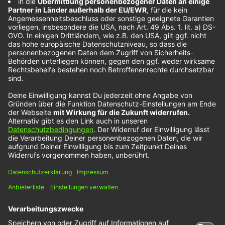
Gavin James
einfach an und ihr wisst warum…
Noch mehr NOXX-Künstler findest Du unter diesem
Link:
Wir benötigen Ihre Zustimmung, um
den YouTube Video-Service zu
laden!
Wir verwenden einen Service eines
Drittanbieters, um Videoinhalte einzubetten.
Dieser Service kann Daten zu Ihren Aktivitäten
sammeln. Bitte lesen Sie die Details durch und
stimmen Sie der Nutzung des Service zu, um
dieses Video anzusehen.
Mehr Informationen
Akzeptieren