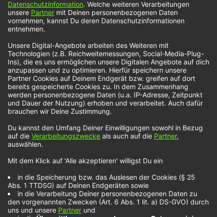
Gavin James –
Kingdom
Gavin James ist nach seiner Single
„Circles“
erneut
bei NOXX vertreten – dieses Mal mit seiner
einfühlsamen Ballade
„Kingdom“
. Klavier und vor
allem die prägnante Stimme des Iren tragen diese
neue Single. Viel mehr Worte muss man im Grunde
genommen gar nicht verlieren über diese sauber
produzierte Ballade – hört euch „Kingdom“ von