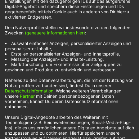
Felicia Lu im NOXX
Interview
Felicia Lu
macht Musik über Angstzustände. Sie
selbst hat Social Anxiety, also Angststörungen in
bestimmten sozialen Situationen. Das verarbeitet
Felicia mit Ihrer Musik und auf der Bühne. Im NOXX
Interview mit Tobi Bitter hat sie außerdem noch
über den Vorentscheid zum Eurovision
Songcontest gesprochen und warum Nudeln ihr