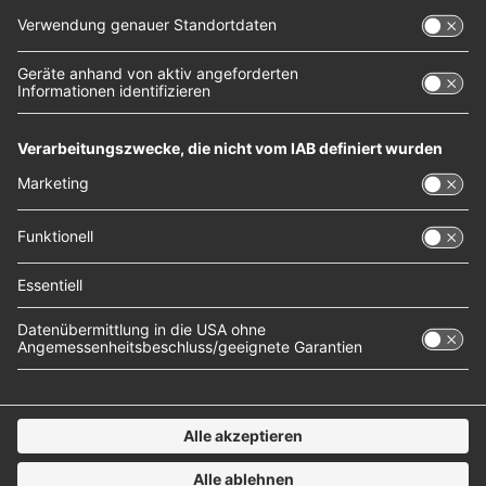
stimmen Sie der Nutzung des Service zu, um
dieses Video anzusehen.
Mehr Informationen
Akzeptieren
powered by
Usercentrics Consent Management
Platform
Geschrieben am
22. Juni 2023
in
Musik
, 
NOXX-Interviews
Tags:
eurovision song contest
, 
Felicia Lu
, 
Musik
, 
NOXX Interview