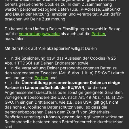
Leben verändert haben…
Felicia Lu macht
seit ihrer Kindheit
Musik
Die Musik hat Felicia Lu schon immer begeistert.
Ihre Eltern hatten zu Beginn nur ihre Schwester
musikalisch gefördert. Sie hatte Klavierunterricht
und Felicia wollte von Anfang an mitkommen. Als
sie dann immer passend mit geklatscht hat,
erkannte der Musiklehrer auch Felicias Gespür für
Musik. Später geht sie dann auf ein Musik-
Gymnasium und singt im Chor. Mit Ihrer Single