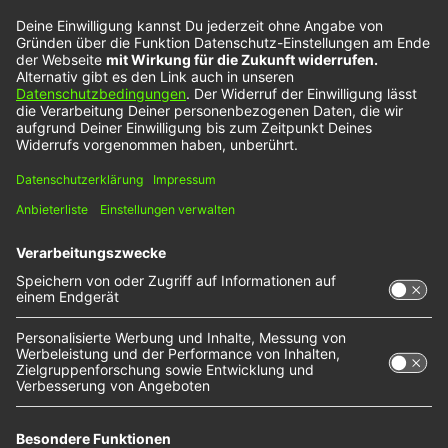
„Anxiety“
ist Felicia Lu auch beim deutschen
Vorentscheid für den Eurovision Songcontest im
März mit dabei. Im NOXX Interview haben wir
darüber natürlich auch gesprochen.
Mehr NOXX Interviews gibt es hier
Wir benötigen Ihre Zustimmung, um
den YouTube Video-Service zu
laden!
Wir verwenden einen Service eines
Drittanbieters, um Videoinhalte einzubetten.
Dieser Service kann Daten zu Ihren Aktivitäten
sammeln. Bitte lesen Sie die Details durch und