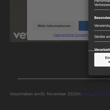
Ihren Aktivitäten sammeln. Bitte lesen Sie die 
durch und stimmen Sie der Nutzung des Servic
dieses Video anzusehen.
Mehr Informationen
Akzeptieren
powered by
Usercentrics Consent Management
Geschrieben am
30. November 2022
in
Musik
, 
NOXX-Kü