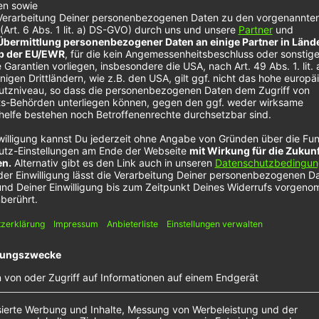
y – One Life
lbum „Sonder“ rausgebracht. Auf dem Album philosop
Leben in ihrer Komplexität verzahnen. Auch in „One Li
kann. „One Life“ ist druckvoll produzierter 2022er-P
ird.
iesem Link.
m den
n!
ers, um
Daten zu