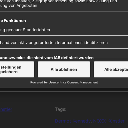
Details
e zu, um
 Platform
nstler
Tags:
Dermot Kennedy
, 
NOXX-Künstler