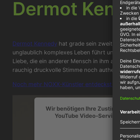
Dermot Kenned
Dermot Kennedy
hat grade sein zweites Studioa
unglaublich komplexes Leben führt und sich alle 
Liebe, die ein anderer Mensch in ihm auslösen 
rauchig druckvolle Stimme noch authentischer w
Noch mehr NOXX-Künstler entdeckst du unter d
Wir benötigen Ihre Zustimmung, u
YouTube Video-Service zu lade
Wir verwenden einen Service eines Drittanbiet
Videoinhalte einzubetten. Dieser Service kann 