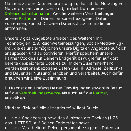
Conan Gray – Lonely
Dancer
Die 80er sind zurück. Das sind keine Neuigkeiten,
denn der Style, die Musik, der Sound wie auch 80s
Partys sind seit Jahren voll im Hype.
Conan Gray
lässt das Retro-Comeback nicht nur
im Song aufblühen, sondern auch komplett im
Musikvideo. Der Vokuhila feiert sein Comeback.
Man wartet nur darauf, dass Patrick Swayze um