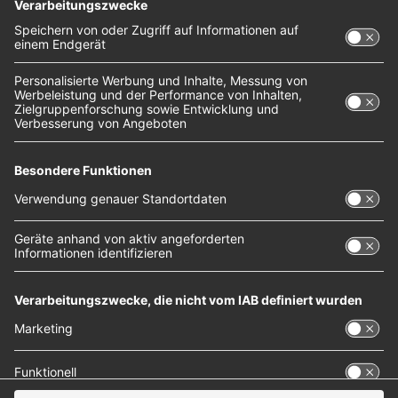
Drittanbieters, um Videoinhalte einzubetten.
Dieser Service kann Daten zu Ihren Aktivitäten
sammeln. Bitte lesen Sie die Details durch und
stimmen Sie der Nutzung des Service zu, um
dieses Video anzusehen.
Mehr Informationen
Akzeptieren
powered by
Usercentrics Consent Management
Platform
Geschrieben am
8. März 2024
in
Musik
, 
NOXX-Künstler
Tags:
Conan Gray
, 
NOXX-Künstler