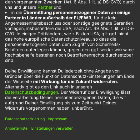
die Ecke kommt.
Der Sänger aus Kalifornien läutet mit der Single
„Lonely Dancer“ eine neue musikalische Ära ein.
Wir gespannt sein, welchen Weg sein neues Album
„Found Heaven“ soundtechnisch gehen wird. Es
soll am 5. April erscheinen. Bis dahin tanzen wir
weiter mit Jeansjacke und Schulterpolstern zu
„Lonely Dancer“ .
Mehr Künstlerinnen und Künstler entdeckst du hier
Wir benötigen Ihre Zustimmung, um
den YouTube Video-Service zu
laden!
Wir verwenden einen Service eines