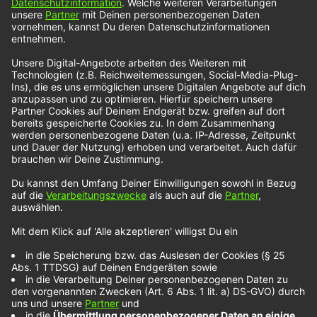
Clubhouse – Ohio
Die Band
Clubhouse
nimmt uns mit auf einen
Roadtrip. Jedenfalls klingt ihre Single „Ohio“ vom
Sound her so und auch inhaltlich wird eine
emotionale Rastlosigkeit vermittelt. Verstärkt wird
diese Stimmung noch durch das Musikvideo, in
dem ein Van in ländlichen Gegenden unterwegs
ist. Für diejenigen, bei denen es gefühlstechnisch
mal etwas chaotischer zugeht, könnte „Ohio“ der
passende Soundtrack sein.