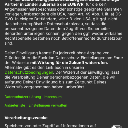
Mehr Künstlerinnen und Künstler entdeckst du hier
Wir benötigen Ihre Zustimmung, um
den YouTube Video-Service zu
laden!
Wir verwenden einen Service eines
Drittanbieters, um Videoinhalte einzubetten.
Dieser Service kann Daten zu Ihren Aktivitäten
sammeln. Bitte lesen Sie die Details durch und
stimmen Sie der Nutzung des Service zu, um
dieses Video anzusehen.
Mehr Informationen
Akzeptieren
powered by
Usercentrics Consent Management