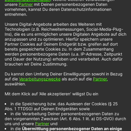
Callum Beattie – Can’t
Kill This Summer
Callum Beattie
ist gebürtiger Schotte und
verbindet mit seinen Songs immer viel
Persönliches. So auch bei seinem Song „Can’t Kill
The Summer“. Callum Beattie selbst war
unglaublich nervös, ob die Fans den Song mögen
würden, weil er ihm so viel bedeutet. Aber die
Resonanz bis hierher war unglaublich. Und wie
sollte es auch anders sein. Callum Beattie ist und
bleibt ein Geschichtenerzähler und nichts anderes
ist es bei „Can’t Kill The Summer“.