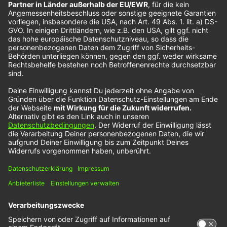
Mehr Künstlerinnen und Künstler entdeckst du hier
Wir benötigen Ihre Zustimmung, um
den YouTube Video-Service zu
laden!
Wir verwenden einen Service eines
Drittanbieters, um Videoinhalte einzubetten.
Dieser Service kann Daten zu Ihren Aktivitäten
sammeln. Bitte lesen Sie die Details durch und
stimmen Sie der Nutzung des Service zu, um
dieses Video anzusehen.
Mehr Informationen
Akzeptieren
powered by
Usercentrics Consent Management