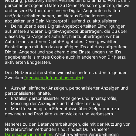
dachte in der
Pandemie:
„Vielleicht wird es
nie wieder
Konzerte geben“
Während der Pandemie hat auch Bryan Adams
gelegentlich schon mal den Optimismus verloren
und gedacht, ob er jemals wieder vor Publikum
Konzerte spielen wird. Aus dieser Laune heraus ist
die neue Single „Never Gonna Rain“ entstanden,
deren Text sehr optimistisch ist und dafür sorgen