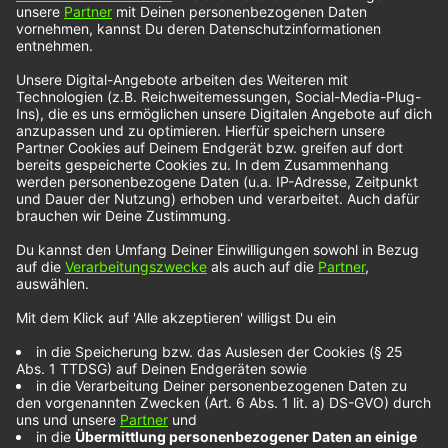
soll, dass wir alle den Optimismus nicht verlieren.
Viele seiner Songs auf dem bevorstehenden neuen
Album „So Happy It Hurts“ hatte Bryan Adams
schon mindestens als Idee zu Beginn der
Pandemie fertig in der Tasche, so dass er in den
ruhigen Corona-Monaten viel Zeit für das
Ausfeilen der Lieder hatte. Doch auch für seine
zweite Profession, das Fotografieren, hatte Bryan
Adams sehr viel Muße. Unter anderem ist dabei
der Pirelli-Kalender 2022 entstanden, den Bryan
Adams fotografieren durfte. Und auf seiner Liste
mit begehrten Fotomotiven stehen noch jede
Menge Menschen, wie er uns verraten hat.