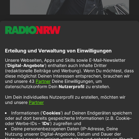
Bryan Adams im
NOXX Interview
Bryan Adams
hat mit
„Never Gonna Rain“
wieder
eine neue Single auf den Markt gebracht
–
die
inzwischen dritte seit Dezember 2021. Unter
anderem darüber hat er mit Nina Tenhaef und
Kevin Zimmer im Interview gesprochen, das wir in
der Langfassung hier bei NOXX veröffentlichen.
Bryan Adams