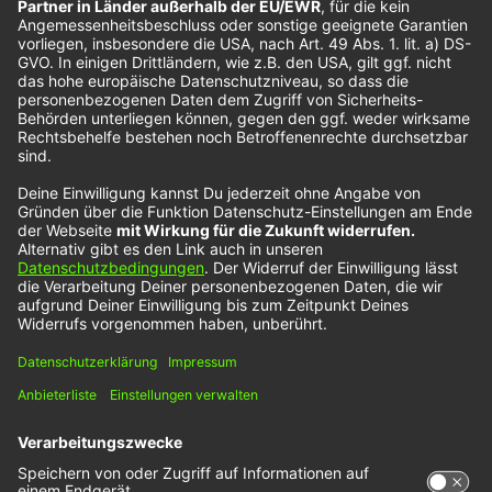
Mehr NOXX Interviews gibt es hier
Wir benötigen Ihre Zustimmung, um
den YouTube Video-Service zu
laden!
Wir verwenden einen Service eines
Drittanbieters, um Videoinhalte einzubetten.
Dieser Service kann Daten zu Ihren Aktivitäten
sammeln. Bitte lesen Sie die Details durch und
stimmen Sie der Nutzung des Service zu, um
dieses Video anzusehen.
Mehr Informationen
Akzeptieren
powered by
Usercentrics Consent Management
Platform