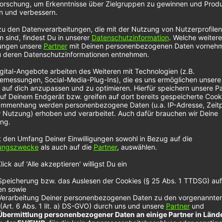
owing Pains
cher Pop-Song, der auch von einer Boyband hätte ko
er emotionale Botschaften in seinen Songtexten, die
wie er es schafft, schmerzhafte Zeiten durchzustehe
n Worte immer wieder vor Augen führen. Das Lied selb
ele Gedanken über diesen besonderen Song gemacht.
iesem Link.
m den
n!
ers, um