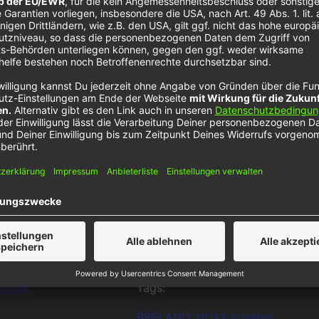
Daten zu
Details
e zu, um
 Platform
stler
Tags:
BRELAND
, 
NOXX-Künstler