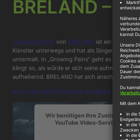
BRELAND – Gr
„Growing Pains“
von
BRELAND
ist ein rhythmis
Künstler unterwegs und hat als Singer-Songwrit
untermalt. In „Growing Pains“ geht es darum, 
klingt so, als würde er sich seine aufmunternde
aufheiternd. BRELAND hat sich anscheinend vi
Noch mehr NOXX-Künstler entdeckst du unter d
Wir benötigen Ihre Zustimmung, u
YouTube Video-Service zu lade
Wir verwenden einen Service eines Drittanbiet