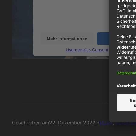
Videoinhalte einzubetten. Dieser Service kann 
Ihren Aktivitäten sammeln. Bitte lesen Sie die 
durch und stimmen Sie der Nutzung des Servic
dieses Video anzusehen.
Mehr Informationen
Akzeptieren
powered by
Usercentrics Consent Management
Geschrieben am
22. Dezember 2022
in
Musik
, 
NOXX-Kün