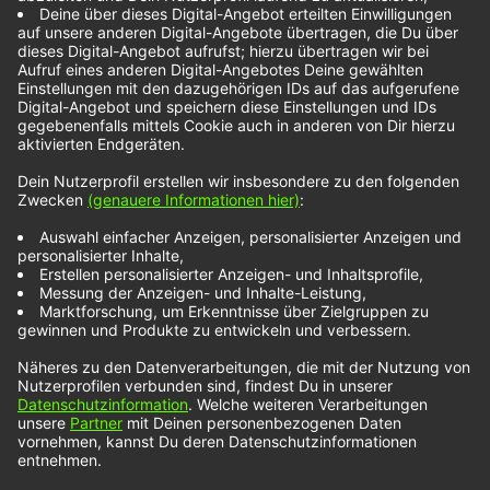
Baby Queen
singt in ihrer neuen Single über
Selbstzweifel, Unsicherheiten und die
frustrierende Suche nach dem Sinn des Lebens.
Die Strophen bestehen aus emotionalen Dialogen,
die beim Hören einen tiefen Einblick in die
Gefühlswelt der Sängerin geben. Unterm Strich
hat der Song aber eine positive Botschaft: „Trotz
alledem ist das Leben schön und ich denke, dass
unsere Ziellosigkeit und unsere Unbedeutsamkeit
uns das größte Maß an Freiheit geben.
Gesellschaft, Kultur, Regeln, Gesetze – das sind
alles Konstrukte.“, so Baby Queen. Übrigens: Die
Musikvideos der Singles
„Dream Girl“
und
„We Can
Be Anything“
ergeben einen zusammenhängenden
Kurzfilm, der die Message des Songs noch besser