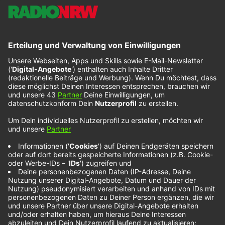
Baby Queen – We Can
Be Anything