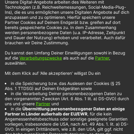
unterstreicht.
Noch mehr NOXX Künstler entdeckst du unter
diesem Link
Wir benötigen Ihre Zustimmung, um
den YouTube Video-Service zu
laden!
Wir verwenden einen Service eines
Drittanbieters, um Videoinhalte einzubetten.
Dieser Service kann Daten zu Ihren Aktivitäten
sammeln. Bitte lesen Sie die Details durch und
stimmen Sie der Nutzung des Service zu, um
dieses Video anzusehen.
Mehr Informationen