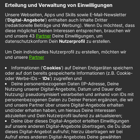
Alfie Templeman –
Broken
Indie-Pop vom Feinsten! Das bekommen wir von
unserem Alfie Tempelman. Seine neuste Single
“Broken”
erinnert stark an Indie-Größen wie
“Vampire Weekend” oder wie “The Shins”. Mit der
neuen Single kündigt der englische Musiker sein
neues Album “Mellow Moon” an und beweist dabei