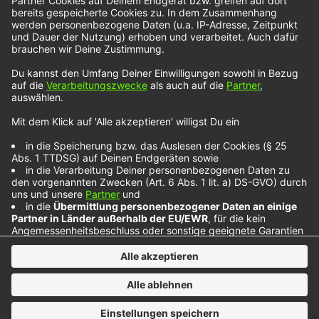
Mehr Informationen
Akzeptieren
powered by
Usercentrics Consent Management
Platform
Geschrieben am
15. Februar 2022
in
Musik
, 
NOXX-Künstler
Tags:
Alfie Templeman
, 
NOXX-Künstler
NOXX