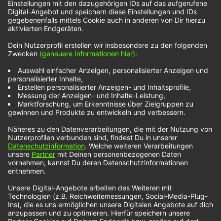
mehr, was für ein Multiinstrumentalist er ist. Elf
Instrumente spielt er auf der Platte selbst und hat
sie zudem noch selbst produziert. Und: Alfie
Templeman ist gerade mal 19 Jahre jung.
Noch mehr NOXX-Künstler findest du unter diesem
Link:
Wir benötigen Ihre Zustimmung, um
den YouTube Video-Service zu
laden!
Wir verwenden einen Service eines
Drittanbieters, um Videoinhalte einzubetten.
Dieser Service kann Daten zu Ihren Aktivitäten
sammeln. Bitte lesen Sie die Details durch und
stimmen Sie der Nutzung des Service zu, um
dieses Video anzusehen.